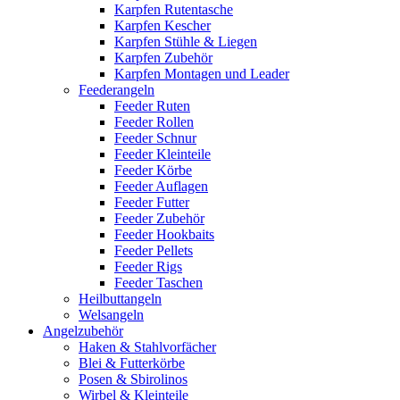
Karpfen Rutentasche
Karpfen Kescher
Karpfen Stühle & Liegen
Karpfen Zubehör
Karpfen Montagen und Leader
Feederangeln
Feeder Ruten
Feeder Rollen
Feeder Schnur
Feeder Kleinteile
Feeder Körbe
Feeder Auflagen
Feeder Futter
Feeder Zubehör
Feeder Hookbaits
Feeder Pellets
Feeder Rigs
Feeder Taschen
Heilbuttangeln
Welsangeln
Angelzubehör
Haken & Stahlvorfächer
Blei & Futterkörbe
Posen & Sbirolinos
Wirbel & Kleinteile