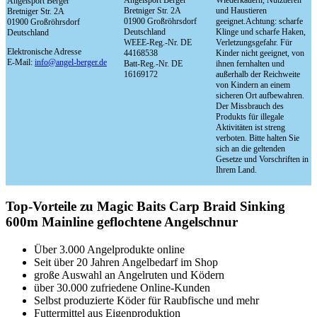
Angelsport Berger
Wiederkäuern, Nutztieren
Angelsport Berger
Bretniger Str. 2A
und Haustieren
Bretniger Str. 2A
01900 Großröhrsdorf
geeignet.Achtung: scharfe
01900 Großröhrsdorf
Deutschland
Klinge und scharfe Haken,
Deutschland
WEEE-Reg.-Nr. DE
Verletzungsgefahr. Für
Elektronische Adresse
44168538
Kinder nicht geeignet, von
E-Mail:
info@angel-berger.de
Batt-Reg.-Nr. DE
ihnen fernhalten und
16169172
außerhalb der Reichweite
von Kindern an einem
sicheren Ort aufbewahren.
Der Missbrauch des
Produkts für illegale
Aktivitäten ist streng
verboten. Bitte halten Sie
sich an die geltenden
Gesetze und Vorschriften in
Ihrem Land.
Top-Vorteile zu Magic Baits Carp Braid Sinking
600m Mainline geflochtene Angelschnur
Über 3.000 Angelprodukte online
Seit über 20 Jahren Angelbedarf im Shop
große Auswahl an Angelruten und Ködern
über 30.000 zufriedene Online-Kunden
Selbst produzierte Köder für Raubfische und mehr
Futtermittel aus Eigenproduktion