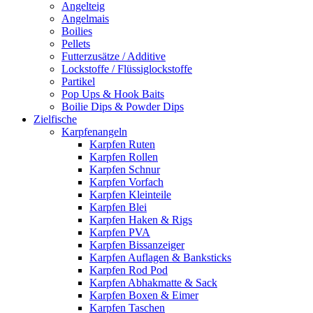
Angelteig
Angelmais
Boilies
Pellets
Futterzusätze / Additive
Lockstoffe / Flüssiglockstoffe
Partikel
Pop Ups & Hook Baits
Boilie Dips & Powder Dips
Zielfische
Karpfenangeln
Karpfen Ruten
Karpfen Rollen
Karpfen Schnur
Karpfen Vorfach
Karpfen Kleinteile
Karpfen Blei
Karpfen Haken & Rigs
Karpfen PVA
Karpfen Bissanzeiger
Karpfen Auflagen & Banksticks
Karpfen Rod Pod
Karpfen Abhakmatte & Sack
Karpfen Boxen & Eimer
Karpfen Taschen