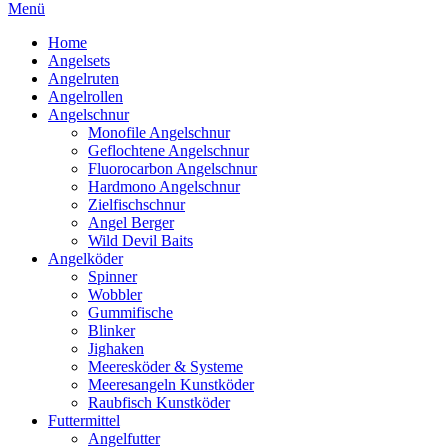
Menü
Home
Angelsets
Angelruten
Angelrollen
Angelschnur
Monofile Angelschnur
Geflochtene Angelschnur
Fluorocarbon Angelschnur
Hardmono Angelschnur
Zielfischschnur
Angel Berger
Wild Devil Baits
Angelköder
Spinner
Wobbler
Gummifische
Blinker
Jighaken
Meeresköder & Systeme
Meeresangeln Kunstköder
Raubfisch Kunstköder
Futtermittel
Angelfutter