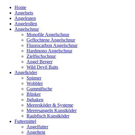
Home
Angelsets
Angelruten
Angelrollen
Angelschnur
Monofile Angelschnur
Geflochtene Angelschnur
Fluorocarbon Angelschnur
Hardmono Angelschnur
Zielfischschnur
Angel Berger
Wild Devil Baits
Angelköder
Spinner
Wobbler
Gummifische
Blinker
Jighaken
Meeresköder & Systeme
Meeresangeln Kunstköder
Raubfisch Kunstköder
Futtermittel
Angelfutter
Angelteig