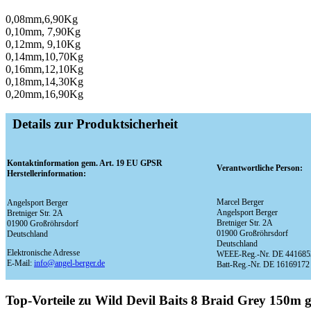
0,08mm,6,90Kg
0,10mm, 7,90Kg
0,12mm, 9,10Kg
0,14mm,10,70Kg
0,16mm,12,10Kg
0,18mm,14,30Kg
0,20mm,16,90Kg
Details zur Produktsicherheit
Kontaktinformation gem. Art. 19 EU GPSR
Verantwortliche Person:
Herstellerinformation:
Marcel Berger
Angelsport Berger
Angelsport Berger
Bretniger Str. 2A
Bretniger Str. 2A
01900 Großröhrsdorf
01900 Großröhrsdorf
Deutschland
Deutschland
Elektronische Adresse
WEEE-Reg.-Nr. DE 441685
E-Mail:
info@angel-berger.de
Batt-Reg.-Nr. DE 16169172
Top-Vorteile zu Wild Devil Baits 8 Braid Grey 150m 