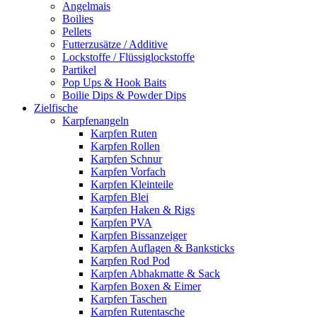
Angelmais
Boilies
Pellets
Futterzusätze / Additive
Lockstoffe / Flüssiglockstoffe
Partikel
Pop Ups & Hook Baits
Boilie Dips & Powder Dips
Zielfische
Karpfenangeln
Karpfen Ruten
Karpfen Rollen
Karpfen Schnur
Karpfen Vorfach
Karpfen Kleinteile
Karpfen Blei
Karpfen Haken & Rigs
Karpfen PVA
Karpfen Bissanzeiger
Karpfen Auflagen & Banksticks
Karpfen Rod Pod
Karpfen Abhakmatte & Sack
Karpfen Boxen & Eimer
Karpfen Taschen
Karpfen Rutentasche