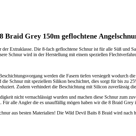
 8 Braid Grey 150m geflochtene Angelschnu
r der Extraklasse. Die 8-fach geflochtene Schnur ist für alle Süß und 
ere Schnur wird in der Herstellung mit einem speziellen Flechtverfahre
n Beschichtungsvorgang werden die Fasern tiefen versiegelt wodurch d
die Schnur mit speziellem Silikon beschichtet, dies sorgt für bis zu 
eduziert. Zudem verhindert die Beschichtung mit Silicon zuverlässig d
igkeit nicht vernachlässigt wurden und machen diese Schnur zum zuver
en. Für alle Angler die es unauffällig mögen haben wir die 8 Braid Grey 
hnur aus besten Materialien! Die Wild Devil Baits 8 Braid wird nach hö