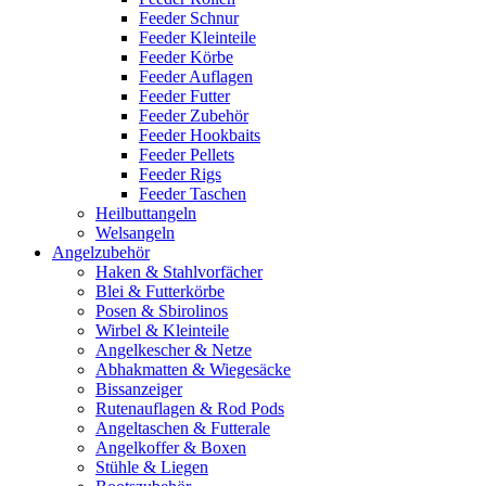
Feeder Schnur
Feeder Kleinteile
Feeder Körbe
Feeder Auflagen
Feeder Futter
Feeder Zubehör
Feeder Hookbaits
Feeder Pellets
Feeder Rigs
Feeder Taschen
Heilbuttangeln
Welsangeln
Angelzubehör
Haken & Stahlvorfächer
Blei & Futterkörbe
Posen & Sbirolinos
Wirbel & Kleinteile
Angelkescher & Netze
Abhakmatten & Wiegesäcke
Bissanzeiger
Rutenauflagen & Rod Pods
Angeltaschen & Futterale
Angelkoffer & Boxen
Stühle & Liegen