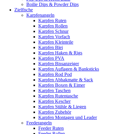
Boilie Dips & Powder Dips
Zielfische
Karpfenangeln
Karpfen Ruten
Karpfen Rollen
Karpfen Schnur
Karpfen Vorfach
Karpfen Kleinteile
Karpfen Blei
Karpfen Haken & Rigs
Karpfen PVA
Karpfen Bissanzeiger
Karpfen Auflagen & Banksticks
Karpfen Rod Pod
Karpfen Abhakmatte & Sack
Karpfen Boxen & Eimer
Karpfen Taschen
Karpfen Rutentasche
Karpfen Kescher
Karpfen Stühle & Liegen
Karpfen Zubehör
Karpfen Montagen und Leader
Feederangeln
Feeder Ruten
Feeder Rollen