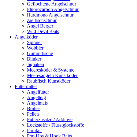
Geflochtene Angelschnur
Fluorocarbon Angelschnur
Hardmono Angelschnur
Zielfischschnur
Angel Berger
Wild Devil Baits
Angelköder
Spinner
Wobbler
Gummifische
Blinker
Jighaken
Meeresköder & Systeme
Meeresangeln Kunstköder
Raubfisch Kunstköder
Futtermittel
Angelfutter
Angelteig
Angelmais
Boilies
Pellets
Futterzusätze / Additive
Lockstoffe / Flüssiglockstoffe
Partikel
Pop Ups & Hook Baits