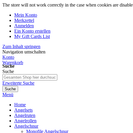
The store will not work correctly in the case when cookies are disable
Mein Konto
Merkzettel
Anmelden
Ein Konto erstellen
My Gift Cards List
Zum Inhalt springen
Navigation umschalten
Konto
Warenkorb
Suche
Suche
Erweiterte Suche
Suche
Menü
Home
Angelsets
Angelruten
Angelrollen
Angelschnur
Monofile Angelschnur