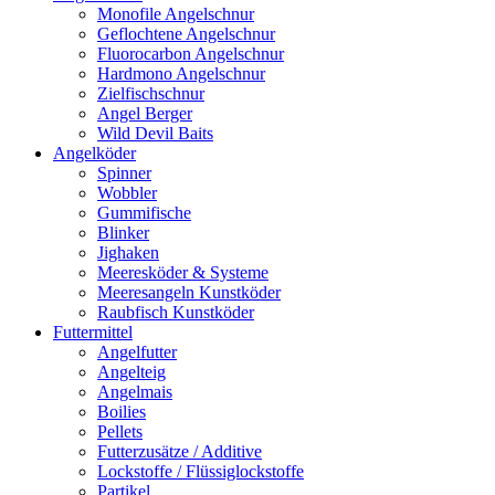
Monofile Angelschnur
Geflochtene Angelschnur
Fluorocarbon Angelschnur
Hardmono Angelschnur
Zielfischschnur
Angel Berger
Wild Devil Baits
Angelköder
Spinner
Wobbler
Gummifische
Blinker
Jighaken
Meeresköder & Systeme
Meeresangeln Kunstköder
Raubfisch Kunstköder
Futtermittel
Angelfutter
Angelteig
Angelmais
Boilies
Pellets
Futterzusätze / Additive
Lockstoffe / Flüssiglockstoffe
Partikel