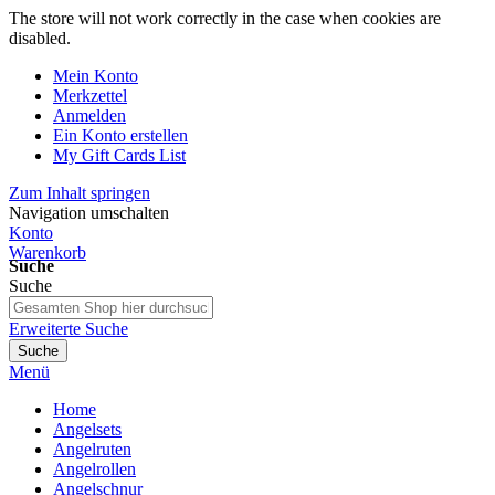
The store will not work correctly in the case when cookies are
disabled.
Mein Konto
Merkzettel
Anmelden
Ein Konto erstellen
My Gift Cards List
Zum Inhalt springen
Navigation umschalten
Konto
Warenkorb
Suche
Suche
Erweiterte Suche
Suche
Menü
Home
Angelsets
Angelruten
Angelrollen
Angelschnur