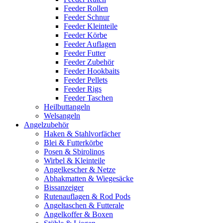
Feeder Rollen
Feeder Schnur
Feeder Kleinteile
Feeder Körbe
Feeder Auflagen
Feeder Futter
Feeder Zubehör
Feeder Hookbaits
Feeder Pellets
Feeder Rigs
Feeder Taschen
Heilbuttangeln
Welsangeln
Angelzubehör
Haken & Stahlvorfächer
Blei & Futterkörbe
Posen & Sbirolinos
Wirbel & Kleinteile
Angelkescher & Netze
Abhakmatten & Wiegesäcke
Bissanzeiger
Rutenauflagen & Rod Pods
Angeltaschen & Futterale
Angelkoffer & Boxen